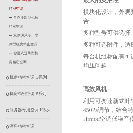
最大的灵活性
精密空调
模块化设计，外观
自然冷却型机房
合
精密空调
多种型号可供选择
双冷源风冷、水
多种可选附件，适
冷型机房精密空调
弥漫式送风型机
每台机组标配有可
房精密空调
均压问题
机房精密空调 Q系列
高效风机
机房精密空调 P系列
利用可变速新式叶轮
450Pa调节，结
服务器专用空调 H系列
Himod空调低噪
酒窖精密空调