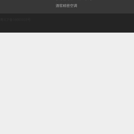
酒窖精密空调
粤ICP备16001018号