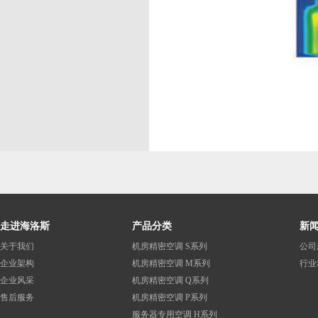
走进海洛斯
产品分类
新
关于我们
机房精密空调 S系列
公司
企业架构
机房精密空调 M系列
行业
企业风采
机房精密空调 Q系列
售后服务
机房精密空调 P系列
服务器专用空调 H系列