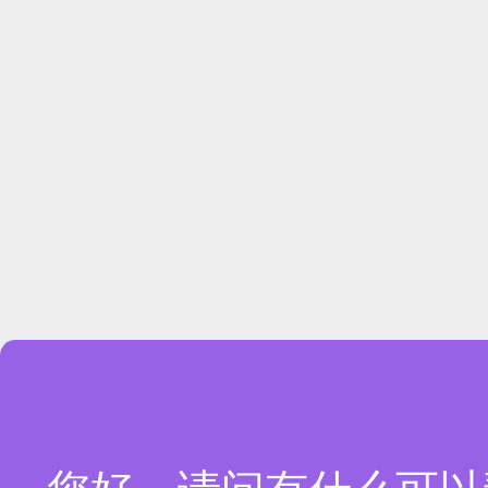
您好！欢迎访问本网站18927358608