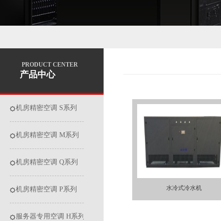
PRODUCT CENTER
产品中心
机房精密空调 S系列
机房精密空调 M系列
机房精密空调 Q系列
水冷式冷水机
机房精密空调 P系列
服务器专用空调 H系列