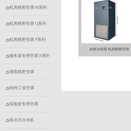
机房精密空调 M系列
机房精密空调 Q系列
机房精密空调 P系列
自然冷却型 机房精密空调
服务器专用空调 H系列
酒窖精密空调
特种工业空调
实验室专用空调
风冷式冷水机