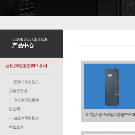
PRODUCT CENTER
产品中心
机房精密空调 S系列
直膨式风冷型机
房精密空调
冷冻水型机房精
密空调
S17型自然冷却型机房精密空调-.
自然冷却型机房
精密空调