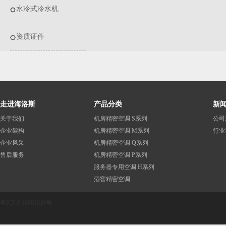
水冷式冷水机
资质证件
走进海洛斯
产品分类
新
关于我们
机房精密空调 S系列
公司
企业架构
机房精密空调 M系列
行业
企业风采
机房精密空调 Q系列
售后服务
机房精密空调 P系列
服务器专用空调 H系列
酒窖精密空调
粤ICP备16001018号