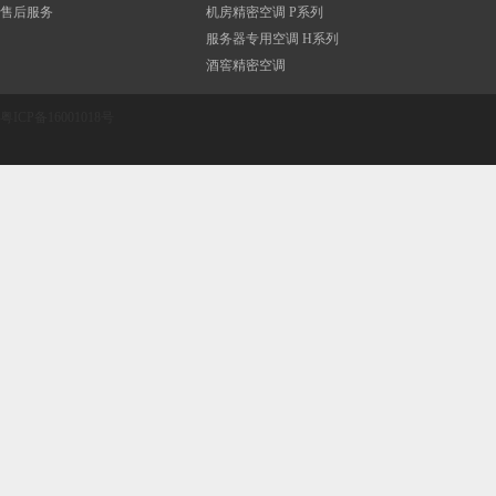
售后服务
机房精密空调 P系列
服务器专用空调 H系列
酒窖精密空调
粤ICP备16001018号