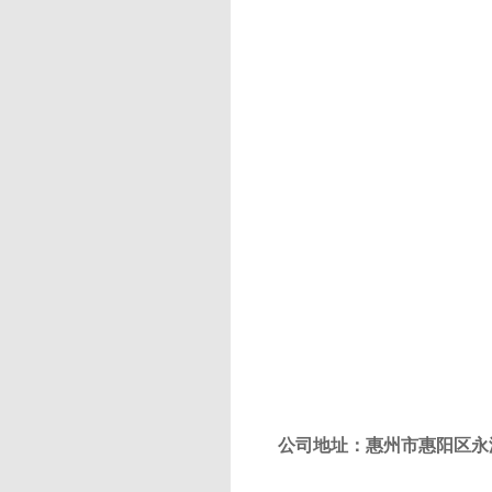
公司地址：惠州市惠阳区永